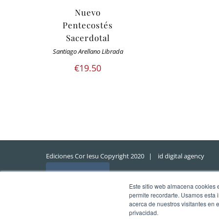
Nuevo
Pentecostés
Sacerdotal
Santiago Arellano Librada
€
19.50
Ediciones Cor Iesu Copyright 2020 |
id digital agency
Eliminar cookies
Este sitio web almacena cookies en
permite recordarte. Usamos esta i
acerca de nuestros visitantes en 
privacidad.