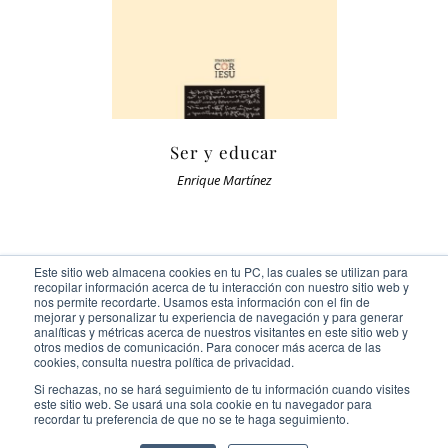
Ser y educar
Enrique Martínez
Este sitio web almacena cookies en tu PC, las cuales se utilizan para
recopilar información acerca de tu interacción con nuestro sitio web y
nos permite recordarte. Usamos esta información con el fin de
mejorar y personalizar tu experiencia de navegación y para generar
analíticas y métricas acerca de nuestros visitantes en este sitio web y
otros medios de comunicación. Para conocer más acerca de las
Ediciones Cor Iesu Copyright 2020 |
id digital agency
cookies, consulta nuestra política de privacidad.
Eliminar cookies
Si rechazas, no se hará seguimiento de tu información cuando visites
este sitio web. Se usará una sola cookie en tu navegador para
recordar tu preferencia de que no se te haga seguimiento.
Facebook
Instagram
Twitter