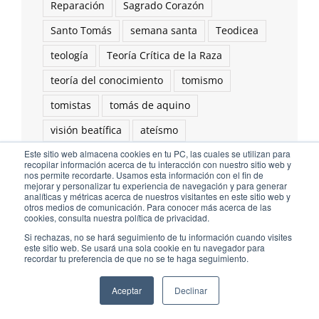
Reparación
Sagrado Corazón
Santo Tomás
semana santa
Teodicea
teología
Teoría Crítica de la Raza
teoría del conocimiento
tomismo
tomistas
tomás de aquino
visión beatífica
ateísmo
Este sitio web almacena cookies en tu PC, las cuales se utilizan para
recopilar información acerca de tu interacción con nuestro sitio web y
nos permite recordarte. Usamos esta información con el fin de
mejorar y personalizar tu experiencia de navegación y para generar
analíticas y métricas acerca de nuestros visitantes en este sitio web y
otros medios de comunicación. Para conocer más acerca de las
cookies, consulta nuestra política de privacidad.
Si rechazas, no se hará seguimiento de tu información cuando visites
Ediciones Cor Iesu Copyright 2020 |
id digital agency
este sitio web. Se usará una sola cookie en tu navegador para
recordar tu preferencia de que no se te haga seguimiento.
Eliminar cookies
Aceptar
Declinar
Facebook
Instagram
Twitter