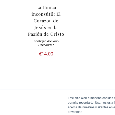
La túnica
inconsútil: El
Corazon de
Jesús en la
Pasión de Cristo
Santiago Arellano
Hernández
€
14.00
Este sitio web almacena cookies en
Ediciones Cor Iesu Copyright 2020 |
id digital agency
permite recordarte. Usamos esta i
acerca de nuestros visitantes en 
Eliminar cookies
privacidad.