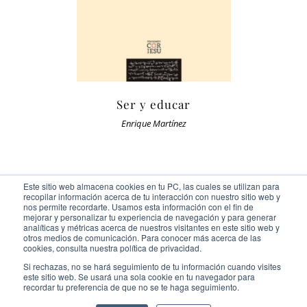
Ser y educar
Enrique Martínez
Este sitio web almacena cookies en tu PC, las cuales se utilizan para
recopilar información acerca de tu interacción con nuestro sitio web y
nos permite recordarte. Usamos esta información con el fin de
mejorar y personalizar tu experiencia de navegación y para generar
analíticas y métricas acerca de nuestros visitantes en este sitio web y
otros medios de comunicación. Para conocer más acerca de las
Ediciones Cor Iesu Copyright 2020 |
id digital agency
cookies, consulta nuestra política de privacidad.
Eliminar cookies
Si rechazas, no se hará seguimiento de tu información cuando visites
este sitio web. Se usará una sola cookie en tu navegador para
recordar tu preferencia de que no se te haga seguimiento.
Facebook
Instagram
Twitter