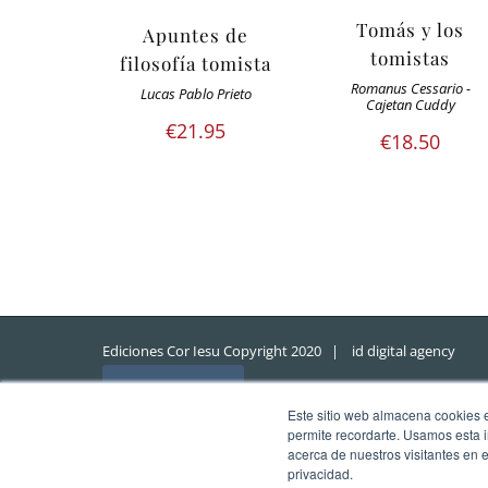
Tomás y los
Apuntes de
tomistas
filosofía tomista
Romanus Cessario -
Lucas Pablo Prieto
Cajetan Cuddy
€
21.95
€
18.50
Ediciones Cor Iesu Copyright 2020 |
id digital agency
Eliminar cookies
Este sitio web almacena cookies en
permite recordarte. Usamos esta i
acerca de nuestros visitantes en 
privacidad.