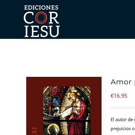
Skip
to
content
Amor 
€
16.95
El autor de
prejuicios 