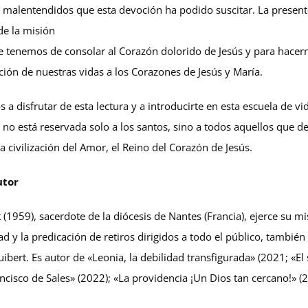
o malentendidos que esta devoción ha podido suscitar. La presen
de la misión
 tenemos de consolar al Corazón dolorido de Jesús y para hacern
ción de nuestras vidas a los Corazones de Jesús y María.
 a disfrutar de esta lectura y a introducirte en esta escuela de vi
no está reservada solo a los santos, sino a todos aquellos que de
la civilización del Amor, el Reino del Corazón de Jesús.
utor
 (1959), sacerdote de la diócesis de Nantes (Francia), ejerce su mi
dad y la predicación de retiros dirigidos a todo el público, tambié
ibert. Es autor de «Leonia, la debilidad transfigurada» (2021; «El
ncisco de Sales» (2022); «La providencia ¡Un Dios tan cercano!» (