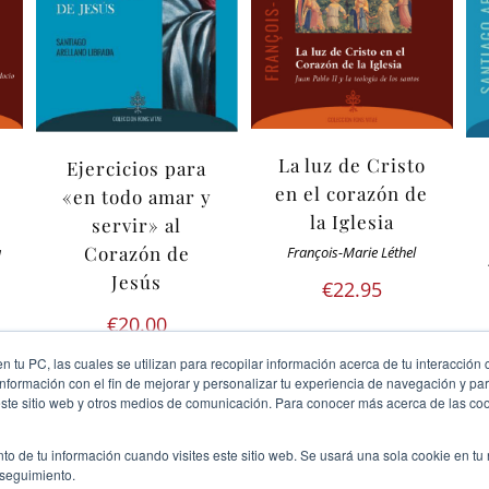
La luz de Cristo
Ejercicios para
en el corazón de
«en todo amar y
la Iglesia
servir» al
Corazón de
a
François-Marie Léthel
Jesús
€
22.95
€
20.00
 tu PC, las cuales se utilizan para recopilar información acerca de tu interacción 
nformación con el fin de mejorar y personalizar tu experiencia de navegación y par
este sitio web y otros medios de comunicación. Para conocer más acerca de las cook
to de tu información cuando visites este sitio web. Se usará una sola cookie en tu
 seguimiento.