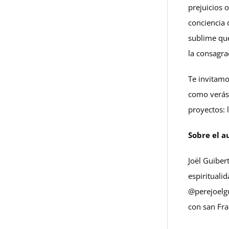
prejuicios 
conciencia 
sublime que
la consagra
Te invitamos
como verás 
proyectos: 
Sobre el a
Joël Guibert
espirituali
@perejoelgu
con san Fra