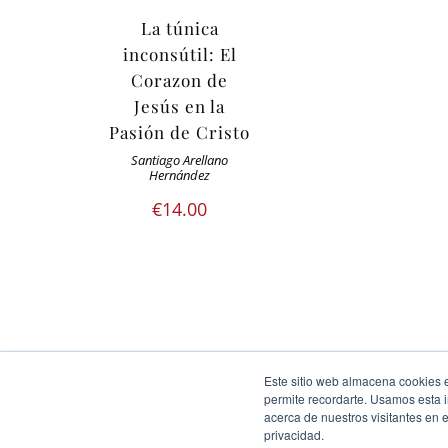
La túnica
inconsútil: El
Corazon de
Jesús en la
Pasión de Cristo
Santiago Arellano
Hernández
€
14.00
Este sitio web almacena cookies en
Ediciones Cor Iesu Copyright 2020 |
id digital agency
permite recordarte. Usamos esta i
acerca de nuestros visitantes en 
Eliminar cookies
privacidad.