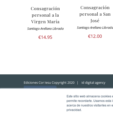
Consagración
Consagración
personal a San
personal a la
José
Virgen María
Santiago Arellano Librad
Santiago Arellano Librada
€
12.00
€
14.95
Ediciones Cor Iesu Copyright 2020 |
id digital agency
Eliminar cookies
Este sitio web almacena cookies en
permite recordarte. Usamos esta i
acerca de nuestros visitantes en 
privacidad.