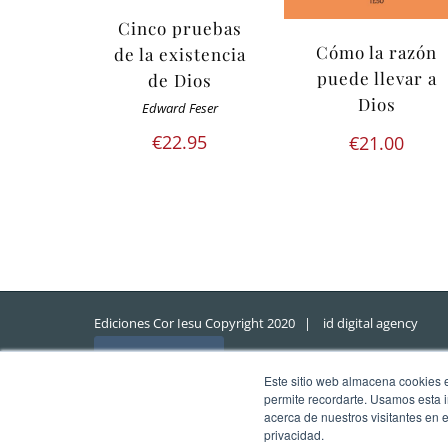
Cinco pruebas
Cómo la razón
de la existencia
puede llevar a
de Dios
Dios
Edward Feser
€
22.95
€
21.00
Ediciones Cor Iesu Copyright 2020 |
id digital agency
Eliminar cookies
Este sitio web almacena cookies en
permite recordarte. Usamos esta i
acerca de nuestros visitantes en 
privacidad.