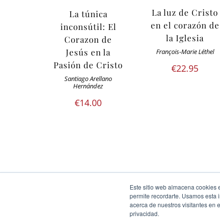
La luz de Cristo
La túnica
en el corazón de
inconsútil: El
la Iglesia
Corazon de
Jesús en la
François-Marie Léthel
Pasión de Cristo
€
22.95
Santiago Arellano
Hernández
€
14.00
Este sitio web almacena cookies en
Ediciones Cor Iesu Copyright 2020 |
id digital agency
permite recordarte. Usamos esta i
acerca de nuestros visitantes en 
Eliminar cookies
privacidad.