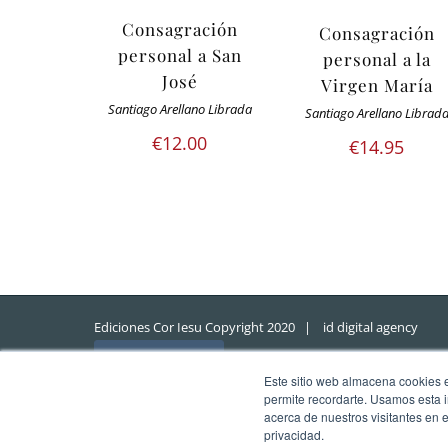
Consagración
Consagración
personal a San
personal a la
José
Virgen María
Santiago Arellano Librada
Santiago Arellano Librad
€
12.00
€
14.95
Ediciones Cor Iesu Copyright 2020 |
id digital agency
Eliminar cookies
Este sitio web almacena cookies en
permite recordarte. Usamos esta i
acerca de nuestros visitantes en 
privacidad.