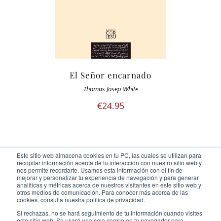
El Señor encarnado
Thomas Josep White
€
24.95
Este sitio web almacena cookies en tu PC, las cuales se utilizan para
recopilar información acerca de tu interacción con nuestro sitio web y
nos permite recordarte. Usamos esta información con el fin de
mejorar y personalizar tu experiencia de navegación y para generar
analíticas y métricas acerca de nuestros visitantes en este sitio web y
otros medios de comunicación. Para conocer más acerca de las
Ediciones Cor Iesu Copyright 2020 |
id digital agency
cookies, consulta nuestra política de privacidad.
Eliminar cookies
Si rechazas, no se hará seguimiento de tu información cuando visites
este sitio web. Se usará una sola cookie en tu navegador para