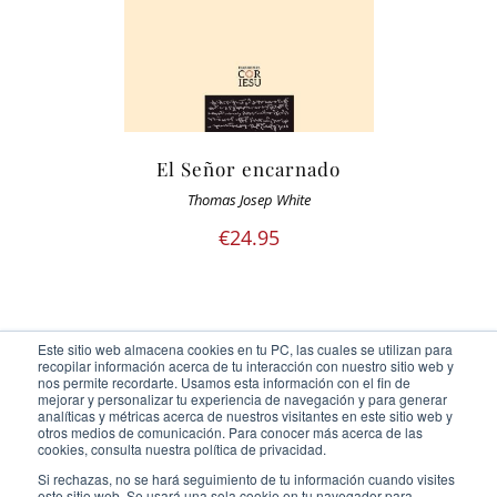
El Señor encarnado
Thomas Josep White
€
24.95
Este sitio web almacena cookies en tu PC, las cuales se utilizan para
recopilar información acerca de tu interacción con nuestro sitio web y
nos permite recordarte. Usamos esta información con el fin de
mejorar y personalizar tu experiencia de navegación y para generar
analíticas y métricas acerca de nuestros visitantes en este sitio web y
otros medios de comunicación. Para conocer más acerca de las
Ediciones Cor Iesu Copyright 2020 |
id digital agency
cookies, consulta nuestra política de privacidad.
Eliminar cookies
Si rechazas, no se hará seguimiento de tu información cuando visites
este sitio web. Se usará una sola cookie en tu navegador para