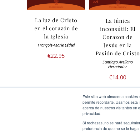
La luz de Cristo
La túnica
en el corazón de
inconsútil: El
la Iglesia
Corazon de
Jesús en la
François-Marie Léthel
Pasión de Cristo
€
22.95
Santiago Arellano
Hernández
€
14.00
Este sitio web almacena cookies en
permite recordarte. Usamos esta i
acerca de nuestros visitantes en 
privacidad.
Si rechazas, no se hará seguimien
preferencia de que no se te haga
Ediciones Cor Iesu Copyright 2020 |
id digital agency