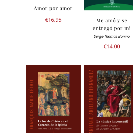
Amor por amor
€
16.95
Me amó y se
entregó por mi
Serge-Thomas Bonino
€
14.00