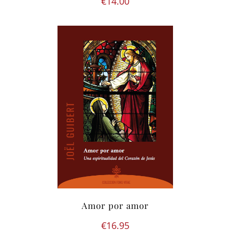
€
14.00
Amor por amor
€
16.95