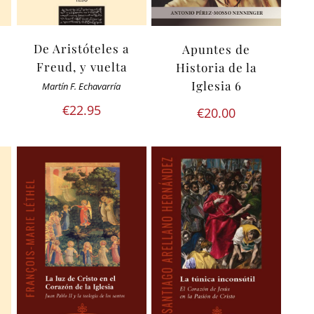
De Aristóteles a
Apuntes de
Freud, y vuelta
Historia de la
Iglesia 6
Martín F. Echavarría
€
22.95
€
20.00