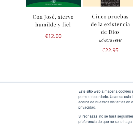
Cinco pruebas
Con José, siervo
de la existencia
humilde y fiel
de Dios
€
12.00
Edward Feser
€
22.95
Este sitio web almacena cookies en
permite recordarte. Usamos esta i
acerca de nuestros visitantes en 
privacidad.
Si rechazas, no se hará seguimien
preferencia de que no se te haga
Ediciones Cor Iesu Copyright 2020 |
id digital agency