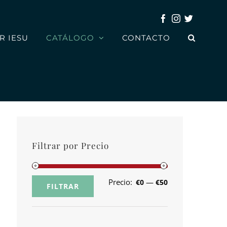
Facebook
Instagram
Twitter
R IESU
CATÁLOGO
CONTACTO
Filtrar por Precio
Precio:
—
€0
€50
FILTRAR