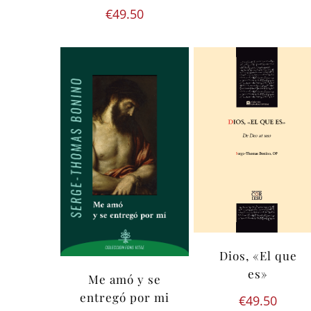
€
49.50
Dios, «El que
es»
Me amó y se
entregó por mi
€
49.50